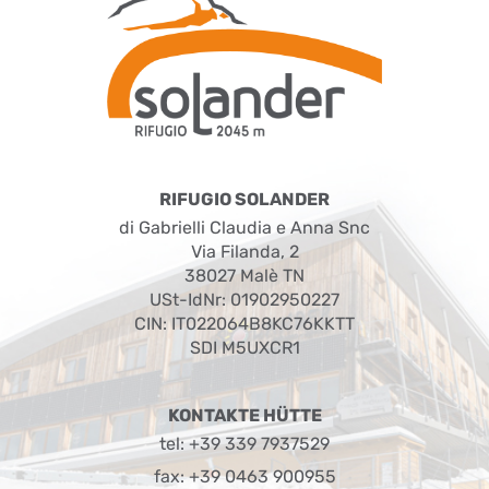
RIFUGIO SOLANDER
di Gabrielli Claudia e Anna Snc
Via Filanda, 2
38027 Malè TN
USt-IdNr: 01902950227
CIN: IT022064B8KC76KKTT
SDI M5UXCR1
KONTAKTE HÜTTE
tel:
+39 339 7937529
fax:
+39 0463 900955